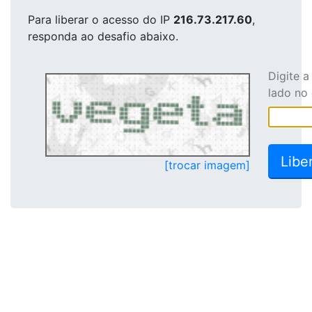
Para liberar o acesso
do IP
216.73.217.60
,
responda ao desafio abaixo.
Digite 
lado no
[trocar imagem]