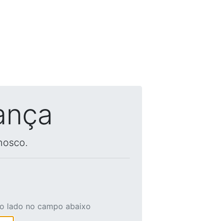
ança
nosco.
ao lado no campo abaixo