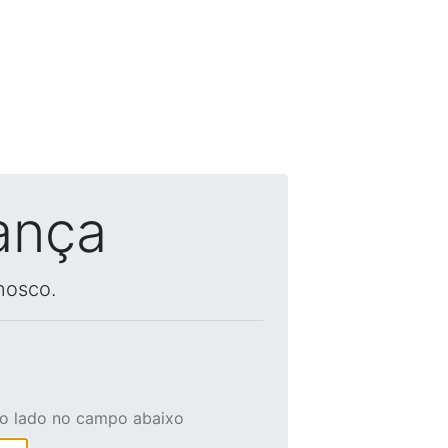
ança
nosco.
ao lado no campo abaixo