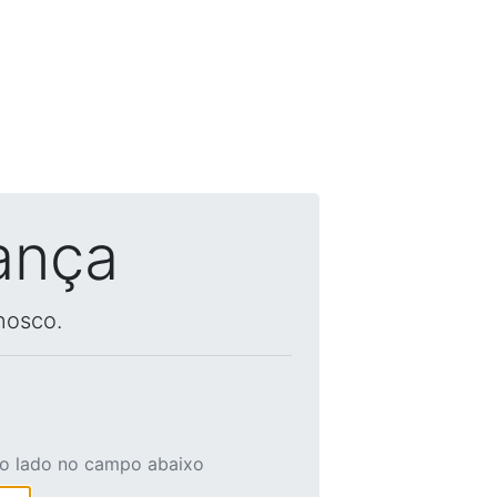
ança
nosco.
ao lado no campo abaixo