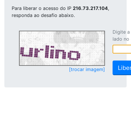
Para liberar o acesso
do IP
216.73.217.104
,
responda ao desafio abaixo.
Digite 
lado no
[trocar imagem]