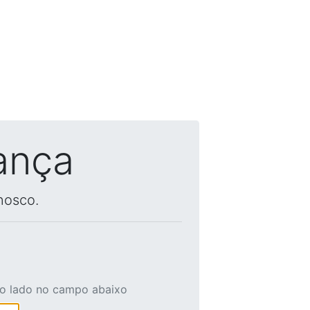
ança
nosco.
ao lado no campo abaixo