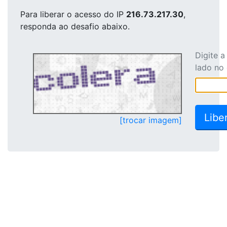
Para liberar o acesso
do IP
216.73.217.30
,
responda ao desafio abaixo.
Digite 
lado no
[trocar imagem]