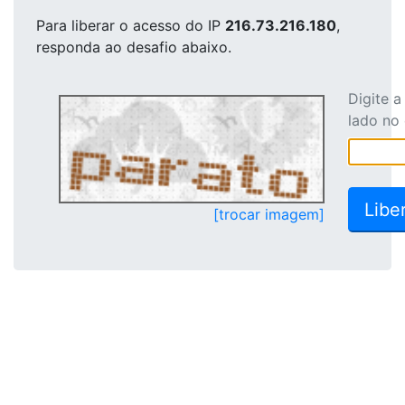
Para liberar o acesso
do IP
216.73.216.180
,
responda ao desafio abaixo.
Digite 
lado no
[trocar imagem]