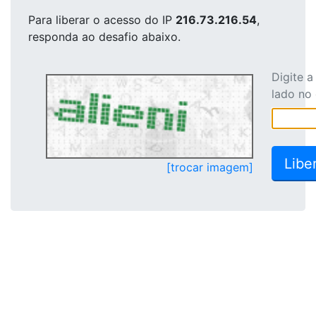
Para liberar o acesso
do IP
216.73.216.54
,
responda ao desafio abaixo.
Digite 
lado no
[trocar imagem]