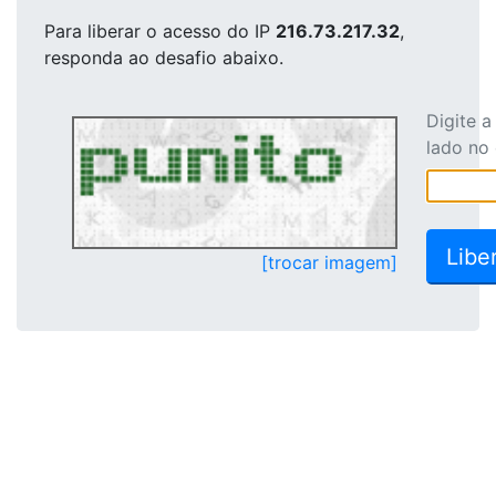
Para liberar o acesso
do IP
216.73.217.32
,
responda ao desafio abaixo.
Digite 
lado no
[trocar imagem]