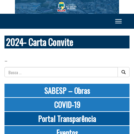
Toggle
navigation
2024- Carta Convite
–
SABESP – Obras
COVID-19
Portal Transparência
Eventos