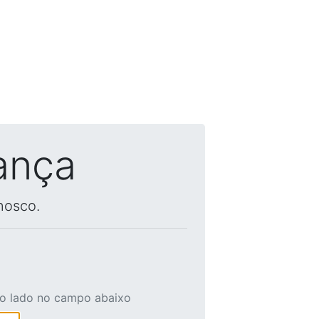
ança
nosco.
ao lado no campo abaixo