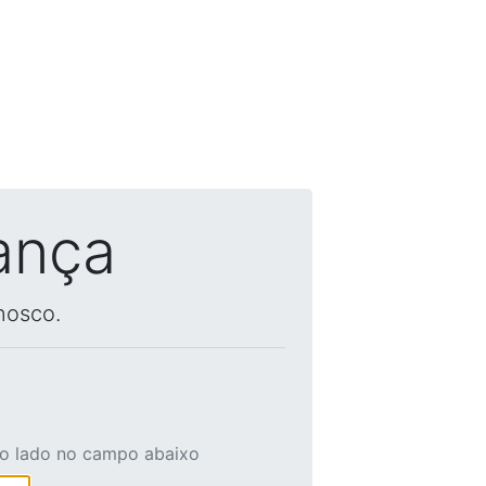
ança
nosco.
ao lado no campo abaixo