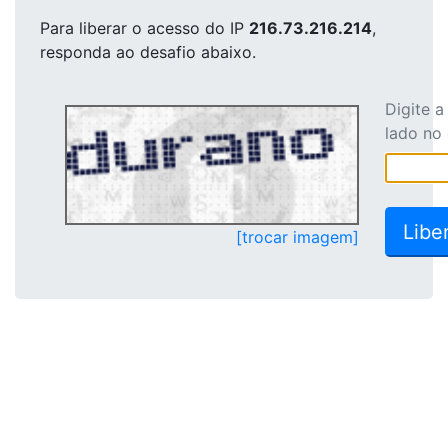
Para liberar o acesso
do IP
216.73.216.214
,
responda ao desafio abaixo.
Digite 
lado no
[trocar imagem]