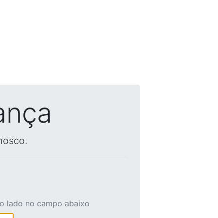
ança
nosco.
ao lado no campo abaixo