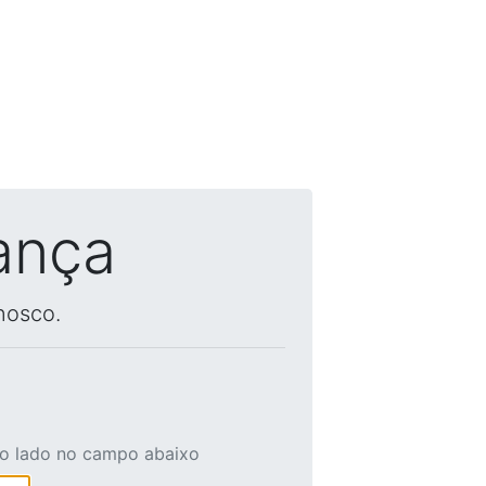
ança
nosco.
ao lado no campo abaixo