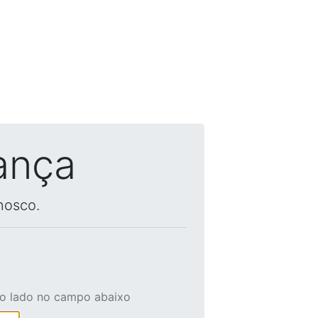
ança
nosco.
ao lado no campo abaixo