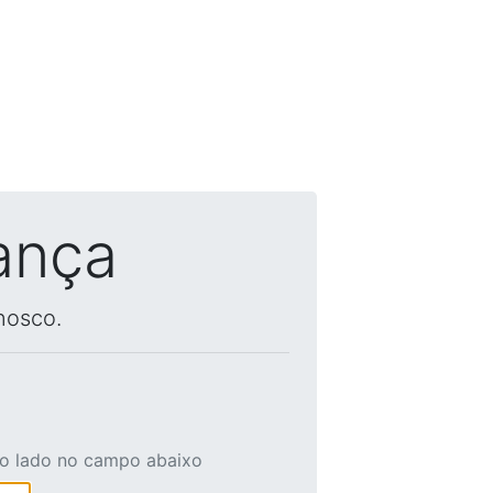
ança
nosco.
ao lado no campo abaixo