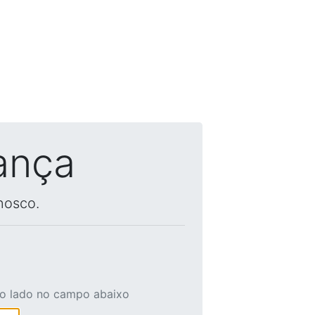
ança
nosco.
ao lado no campo abaixo