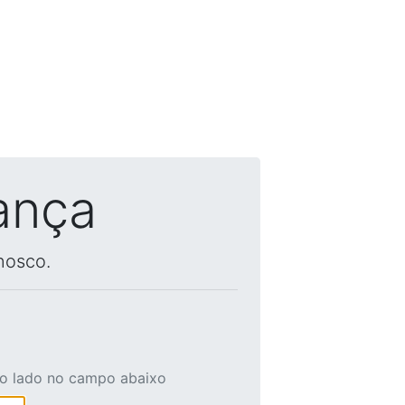
ança
nosco.
ao lado no campo abaixo