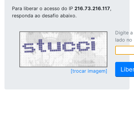
Para liberar o acesso
do IP
216.73.216.117
,
responda ao desafio abaixo.
Digite 
lado no
[trocar imagem]