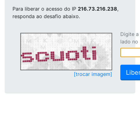
Para liberar o acesso
do IP
216.73.216.238
,
responda ao desafio abaixo.
Digite 
lado no
[trocar imagem]