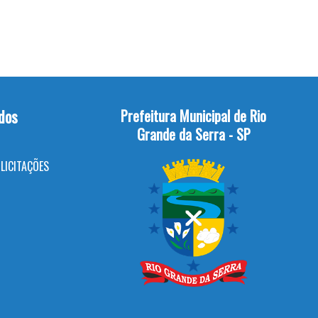
dos
Prefeitura Municipal de Rio
Grande da Serra - SP
LICITAÇÕES