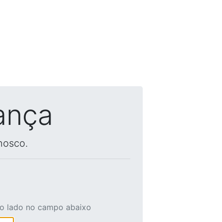
ança
nosco.
ao lado no campo abaixo