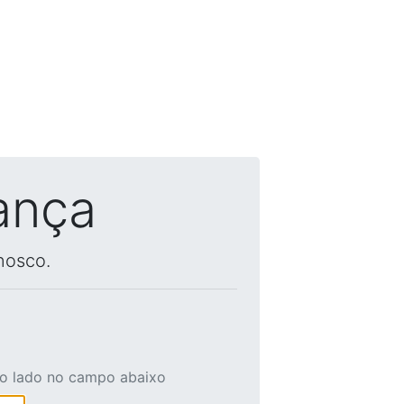
ança
nosco.
ao lado no campo abaixo