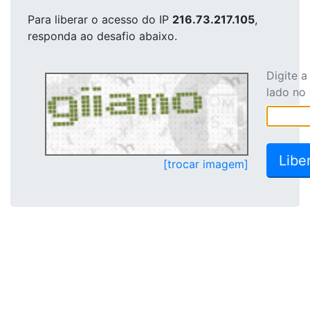
Para liberar o acesso
do IP
216.73.217.105
,
responda ao desafio abaixo.
Digite 
lado no
[trocar imagem]