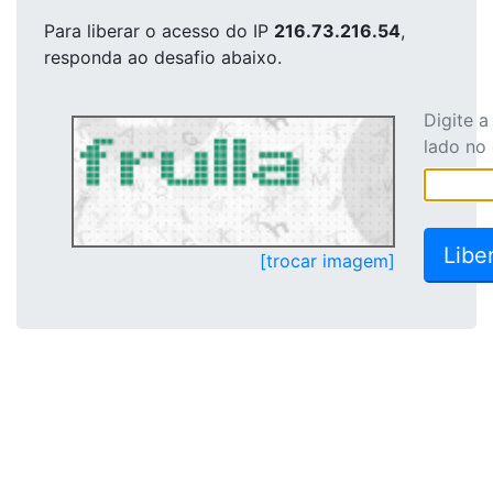
Para liberar o acesso
do IP
216.73.216.54
,
responda ao desafio abaixo.
Digite 
lado no
[trocar imagem]