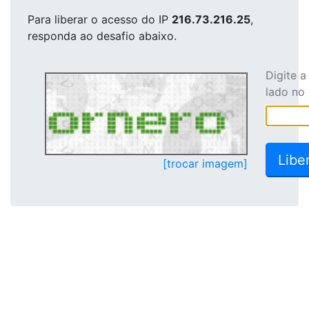
Para liberar o acesso
do IP
216.73.216.25
,
responda ao desafio abaixo.
Digite 
lado no
[trocar imagem]