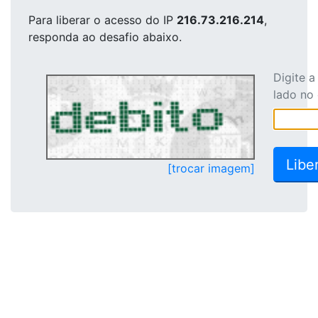
Para liberar o acesso
do IP
216.73.216.214
,
responda ao desafio abaixo.
Digite 
lado no
[trocar imagem]