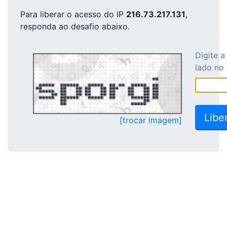
Para liberar o acesso
do IP
216.73.217.131
,
responda ao desafio abaixo.
Digite 
lado no
[trocar imagem]