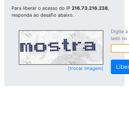
Para liberar o acesso
do IP
216.73.216.238
,
responda ao desafio abaixo.
Digite 
lado no
[trocar imagem]