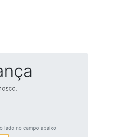
ança
nosco.
ao lado no campo abaixo