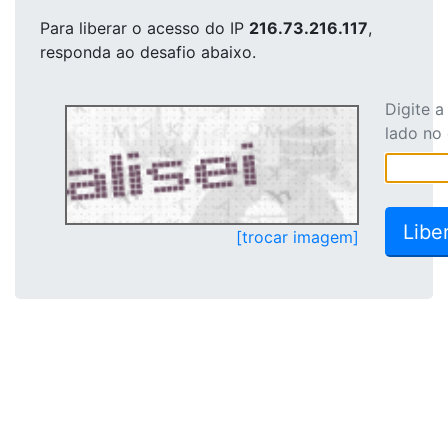
Para liberar o acesso
do IP
216.73.216.117
,
responda ao desafio abaixo.
Digite 
lado no
[trocar imagem]