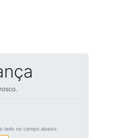
ança
nosco.
ao lado no campo abaixo