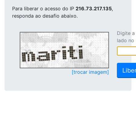
Para liberar o acesso
do IP
216.73.217.135
,
responda ao desafio abaixo.
Digite 
lado no
[trocar imagem]