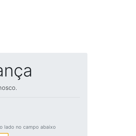
ança
nosco.
ao lado no campo abaixo