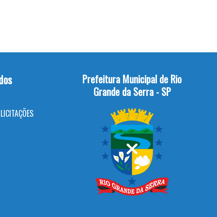
dos
Prefeitura Municipal de Rio
Grande da Serra - SP
LICITAÇÕES