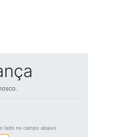
ança
nosco.
ao lado no campo abaixo