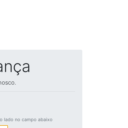
ança
nosco.
ao lado no campo abaixo