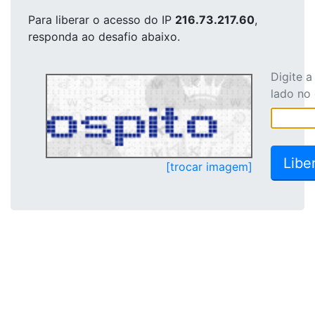
Para liberar o acesso
do IP
216.73.217.60
,
responda ao desafio abaixo.
Digite 
lado no
[trocar imagem]