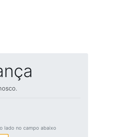
ança
nosco.
ao lado no campo abaixo