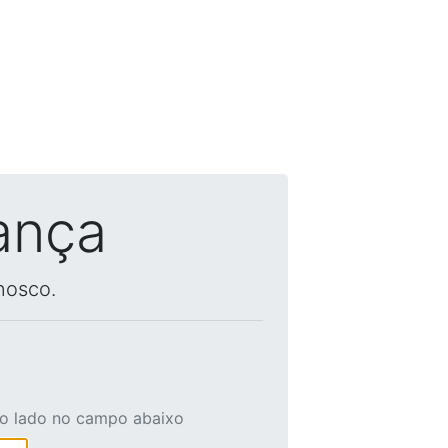
ança
nosco.
ao lado no campo abaixo