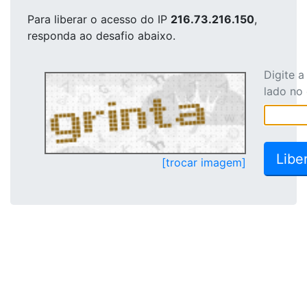
Para liberar o acesso
do IP
216.73.216.150
,
responda ao desafio abaixo.
Digite 
lado no
[trocar imagem]