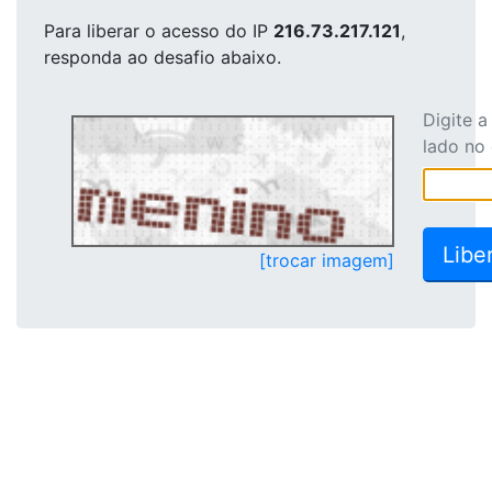
Para liberar o acesso
do IP
216.73.217.121
,
responda ao desafio abaixo.
Digite 
lado no
[trocar imagem]